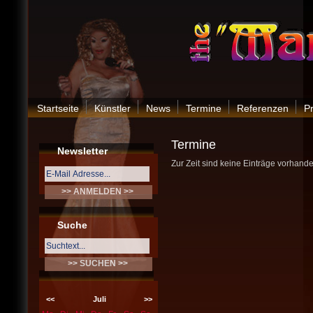
Startseite
Künstler
News
Termine
Referenzen
P
Termine
Newsletter
Zur Zeit sind keine Einträge vorhande
Suche
<<
Juli
>>