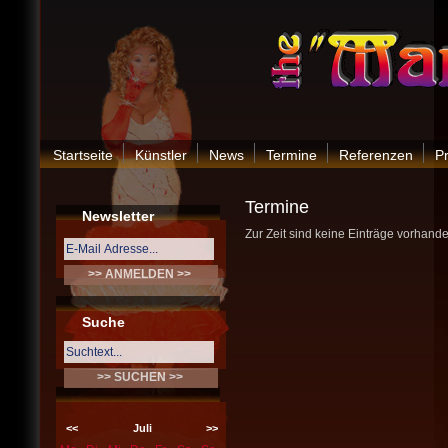
Startseite
Künstler
News
Termine
Referenzen
P
Termine
Newsletter
Zur Zeit sind keine Einträge vorhande
Suche
<<
Juli
>>