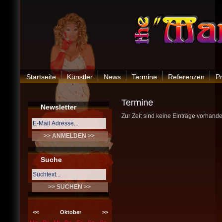
Startseite
Künstler
News
Termine
Referenzen
P
Termine
Newsletter
Zur Zeit sind keine Einträge vorhande
Suche
<<
Oktober
>>