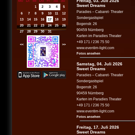
Freitag, 03. Juli 2026
Mo
Di
Mi
Do
Fr
Sa
So
Sweet Dreams
1
2
3
4
5
Paradies – Cabaret- Theater
6
7
8
9
10
11
12
Sondergastspiel
13
14
15
16
17
18
19
Bogenstr. 26
20
21
22
23
24
25
26
90459 Nürnberg
27
28
29
30
31
Karten im Paradies Theater
+49 171 / 236 75 50
<<
2026
>>
www.eventim-light.com
Fotos ansehen
Samstag, 04. Juli 2026
Sweet Dreams
Paradies – Cabaret- Theater
Sondergastspiel
Bogenstr. 26
90459 Nürnberg
Karten im Paradies Theater
+49 171 / 236 75 50
www.eventim-light.com
Fotos ansehen
Freitag, 17. Juli 2026
Sweet Dreams