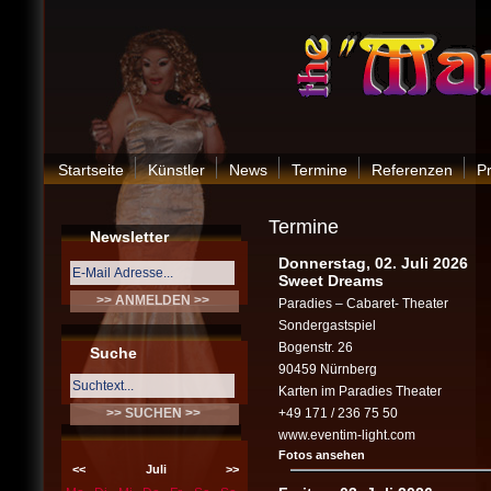
Startseite
Künstler
News
Termine
Referenzen
P
Termine
Newsletter
Donnerstag, 02. Juli 2026
Sweet Dreams
Paradies – Cabaret- Theater
Sondergastspiel
Bogenstr. 26
Suche
90459 Nürnberg
Karten im Paradies Theater
+49 171 / 236 75 50
www.eventim-light.com
Fotos ansehen
<<
Juli
>>