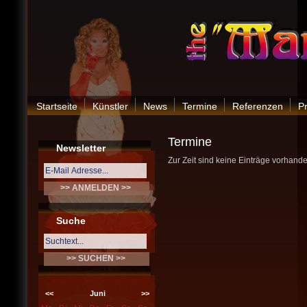
Startseite
Künstler
News
Termine
Referenzen
P
Termine
Newsletter
Zur Zeit sind keine Einträge vorhande
Suche
<<
Juni
>>