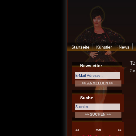
Startseite
Künstler
News
Te
Newsletter
Zur
Suche
<<
Mai
>>