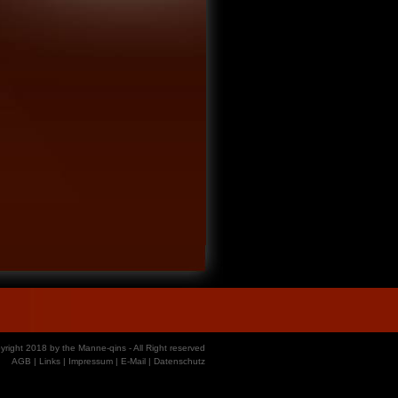
yright 2018 by the Manne-qins - All Right reserved
AGB
|
Links
|
Impressum
|
E-Mail
|
Datenschutz