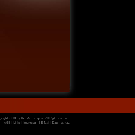
yright 2018 by the Manne-qins - All Right reserved
AGB
|
Links
|
Impressum
|
E-Mail
|
Datenschutz