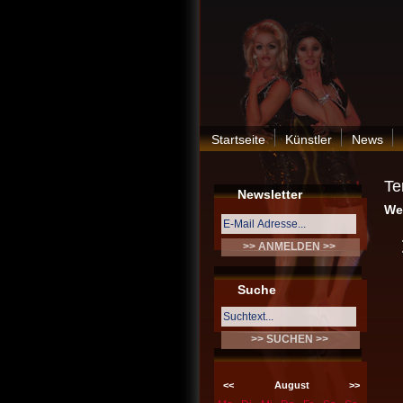
Startseite
Künstler
News
Te
Newsletter
We
Suche
<<
August
>>