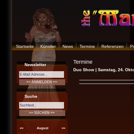
Startseite
Künstler
News
Termine
Referenzen
P
Termine
Newsletter
Duo Show | Samstag, 24. Okt
Suche
<<
August
>>